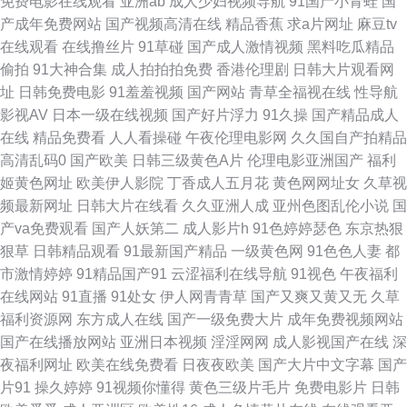
免费电影在线观看
亚洲ab
成人少妇视频导航
91国产小青蛙
国
产成年免费网站
国产视频高清在线
精品香蕉
求a片网址
麻豆tv
色五月精品在线导航 97超碰成人网址 日韩性爱建材有限公司 97亚洲精品成
在线观看
在线撸丝片
91草碰
国产成人激情视频
黑料吃瓜精品
偷拍
91大神合集
成人拍拍拍免费
香港伦理剧
日韩大片观看网
人 欧美一久久 91精东久久 精品久热在线观看 影音先锋七区 蜜桃视频免费看
址
日韩免费电影
91羞羞视频
国产网站
青草全福视在线
性导航
影视AV
日本一级在线视频
国产好片浮力
91久操
国产精品成人
91美女被操 男人手机ab天堂 91九色porn蝌科 黄色壹号 夜夜成人导航福利
在线
精品免费看
人人看操碰
午夜伦理电影网
久久国自产拍精品
高清乱码0
国产欧美
日韩三级黄色A片
伦理电影亚洲国产
福利
超碰在线612 大香蕉99va 亚洲精品色悠悠 91视频福利版 日韩新网片 成人女
姬黄色网址
欧美伊人影院
丁香成人五月花
黄色网网址女
久草视
频最新网址
日韩大片在线看
久久亚洲人成
亚州色图乱伦小说
国
优在线 老女18p 激情零色网 岛国AV网址 AV高清午夜福利影院 五月亭亭激情
产va免费观看
国产人妖第二
成人影片h
91色婷婷瑟色
东京热狠
狠草
日韩精品观看
91最新国产精品
一级黄色网
91色色人妻
都
网 一区一区三91 探花剧情肏屄电影 91丝足 色伦五月天 人妻精品久久 九九
市激情婷婷
91精品国产91
云涩福利在线导航
91视色
午夜福利
在线网站
91直播
91处女
伊人网青青草
国产又爽又黄又无
久草
久kJ视频 欧美福利姬的搜索结果 欧美成人一二 九九re久久 欧美一级720p
福利资源网
东方成人在线
国产一级免费大片
成年免费视频网站
国产在线播放网站
亚洲日本视频
淫淫网网
成人影视国产在线
深
91传媒在线观看免费入口 91国标精品 91国产ts 亚洲综合28p 91人妻资源 91
夜福利网址
欧美在线免费看
日夜夜欧美
国产大片中文字幕
国产
片91
操久婷婷
91视频你懂得
黄色三级片毛片
免费电影片
日韩
高跟白丝在线观看 色伊人婷婷 欧美性交91在线观看 91九色乱 91视频污污无