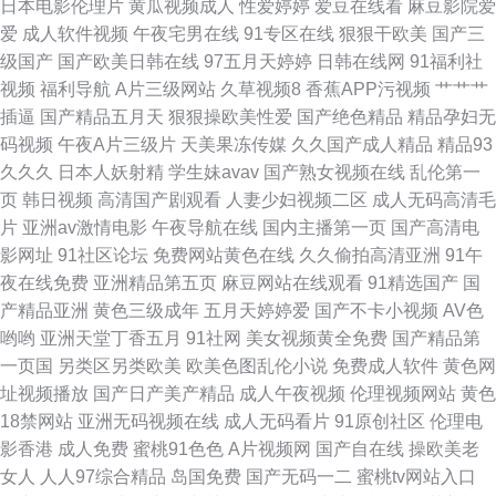
日本电影伦理片
黄瓜视频成人
性爱婷婷
爱豆在线看
麻豆影院爱
爱
成人软件视频
午夜宅男在线
91专区在线
狠狠干欧美
国产三
亚洲综合网站 性精品区 日韩久久伊人 日韩刺激福利网址 激情肏屄网 三级片
级国产
国产欧美日韩在线
97五月天婷婷
日韩在线网
91福利社
视频
福利导航
A片三级网站
久草视频8
香蕉APP污视频
艹艹艹
亚洲无码影院 国产午夜福利av 白丝美女足交 91福利视频分类 玖玖热精品免
插逼
国产精品五月天
狠狠操欧美性爱
国产绝色精品
精品孕妇无
码视频
午夜A片三级片
天美果冻传媒
久久国产成人精品
精品93
费国产 AV亚洲超碰 五月婷婷深爱五月 福利社区视频导航 最新肏屄网 久久九
久久久
日本人妖射精
学生妹avav
国产熟女视频在线
乱伦第一
页
韩日视频
高清国产剧观看
人妻少妇视频二区
成人无码高清毛
九热黄色网址 91老熟妇 欧美日韩乱爱干B 91亚洲不用下载 三级黄色片免费
片
亚洲av激情电影
午夜导航在线
国内主播第一页
国产高清电
影网址
91社区论坛
免费网站黄色在线
久久偷拍高清亚洲
91午
wwwAV网址 午夜国产95 国产精品白丝成人在线 91www看黄色软件 日韩操
夜在线免费
亚洲精品第五页
麻豆网站在线观看
91精选国产
国
产精品亚洲
黄色三级成年
五月天婷婷爱
国产不卡小视频
AV色
逼一区二区 大香蕉热 91操屄91爽o 久久精品免费av 91另类 欧美专区线路一
哟哟
亚洲天堂丁香五月
91社网
美女视频黄全免费
国产精品第
一页国
另类区另类欧美
欧美色图乱伦小说
免费成人软件
黄色网
国产21页草草 91传媒电影院
址视频播放
国产日产美产精品
成人午夜视频
伦理视频网站
黄色
18禁网站
亚洲无码视频在线
成人无码看片
91原创社区
伦理电
影香港
成人免费
蜜桃91色色
A片视频网
国产自在线
操欧美老
女人
人人97综合精品
岛国免费
国产无码一二
蜜桃tv网站入口