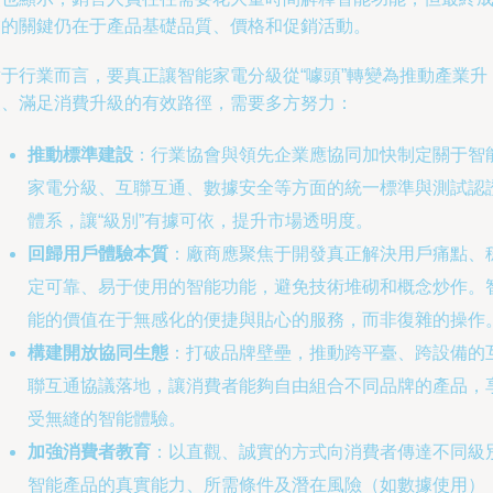
交的關鍵仍在于產品基礎品質、價格和促銷活動。
對于行業而言，要真正讓智能家電分級從“噱頭”轉變為推動產業升
級、滿足消費升級的有效路徑，需要多方努力：
推動標準建設
：行業協會與領先企業應協同加快制定關于智
家電分級、互聯互通、數據安全等方面的統一標準與測試認
體系，讓“級別”有據可依，提升市場透明度。
回歸用戶體驗本質
：廠商應聚焦于開發真正解決用戶痛點、
定可靠、易于使用的智能功能，避免技術堆砌和概念炒作。
能的價值在于無感化的便捷與貼心的服務，而非復雜的操作
構建開放協同生態
：打破品牌壁壘，推動跨平臺、跨設備的
聯互通協議落地，讓消費者能夠自由組合不同品牌的產品，
受無縫的智能體驗。
加強消費者教育
：以直觀、誠實的方式向消費者傳達不同級
智能產品的真實能力、所需條件及潛在風險（如數據使用）