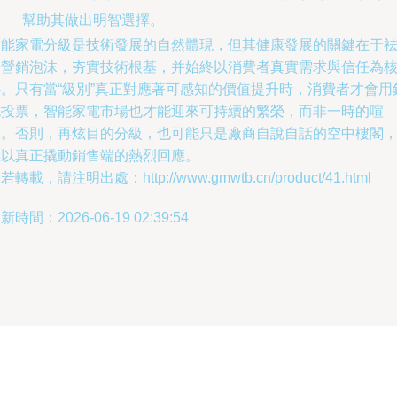
幫助其做出明智選擇。
智能家電分級是技術發展的自然體現，但其健康發展的關鍵在于
除營銷泡沫，夯實技術根基，并始終以消費者真實需求與信任為
心。只有當“級別”真正對應著可感知的價值提升時，消費者才會用
包投票，智能家電市場也才能迎來可持續的繁榮，而非一時的喧
囂。否則，再炫目的分級，也可能只是廠商自說自話的空中樓閣
難以真正撬動銷售端的熱烈回應。
若轉載，請注明出處：http://www.gmwtb.cn/product/41.html
新時間：2026-06-19 02:39:54