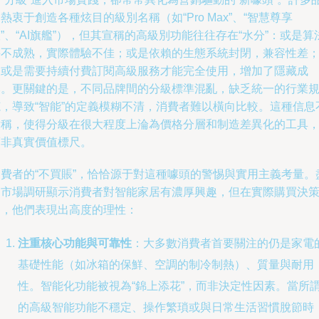
熱衷于創造各種炫目的級別名稱（如“Pro Max”、“智慧尊享
”、“AI旗艦”），但其宣稱的高級別功能往往存在“水分”：或是算
并不成熟，實際體驗不佳；或是依賴的生態系統封閉，兼容性差
又或是需要持續付費訂閱高級服務才能完全使用，增加了隱藏成
本。更關鍵的是，不同品牌間的分級標準混亂，缺乏統一的行業
范，導致“智能”的定義模糊不清，消費者難以橫向比較。這種信息
對稱，使得分級在很大程度上淪為價格分層和制造差異化的工具
而非真實價值標尺。
消費者的“不買賬”，恰恰源于對這種噱頭的警惕與實用主義考量。
管市場調研顯示消費者對智能家居有濃厚興趣，但在實際購買決
中，他們表現出高度的理性：
注重核心功能與可靠性
：大多數消費者首要關注的仍是家電
基礎性能（如冰箱的保鮮、空調的制冷制熱）、質量與耐用
性。智能化功能被視為“錦上添花”，而非決定性因素。當所
的高級智能功能不穩定、操作繁瑣或與日常生活習慣脫節時