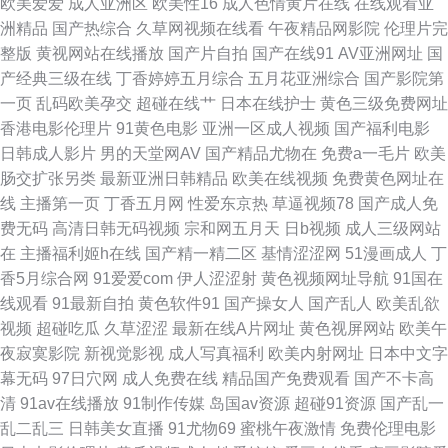
欧美爱爱
成人亚洲区
欧美性16
成人色情黄片在线
在线观看亚
洲精品
国产热综合
久草网视频在线看
午夜精品网影院
伦理片完
限看 91巨炮免费观看视频 91超碰网 无码中文字幕懂色 日本在线不卡啊 久热
整版
黄视网站在线播放
国产片自拍
国产在线91
AV亚洲网址
国
产经典三级在线
丁香婷婷五月综合
五月花亚洲综合
国产影院第
99热热 国产传媒视频在线看 www91牛cw 91作爱 91熟女视领 91超碰网址
一页
乱码欧美孕交
超碰在线艹
日本在线护士
黄色三级免费网址
香港电影伦理片
91黄色电影
亚洲一区成人视频
国产福利电影
国产艹合集 综合涩久久 在线看男人懂的久操 久久欧美午夜网站 91污污在線
日韩成人影片
男的天堂网AV
国产精品尤物在
免费a一毛片
欧美
肠交扩张另类
最新亚洲日韩精品
欧美在线视频
免费黄色网址在
視頻觀看 黄色大片9199 国产午夜福利一区在线 激情婷婷激情 黑料AV社区
线
主播第一页
丁香五月网
性爱东京热
草逼视频78
国产成人免
费无码
高清日韩无码视频
宗和网五月天
日b视频
成人三级网站
成人福利社区 AV高清午夜福利影院 91美眉网 91n少女在线视频 午夜在线电
在
主播福利姬h在线
国产精一精二区
基情涩涩网
51漫画成人
丁
香5月综合网
91爱爱com
伊人涩涩射
黄色视频网址导航
91国在
影 欧美专区第六页 日本福利精品每日更新 欧美亚另类风情 在线观看啪啪视
线观看
91最新自拍
黄色软件91
国产操女人
国产乱人
欧美乱欲
视频
超碰吃瓜
久草涩涩
最新在线A片网址
黄色视屏网站
欧美午
频 1024精品视频 午夜国产老熟女 人妖自卫网站 伦理片日本 国厂av在线 黑
夜寂寞影院
新视觉影视
成人写真福利
欧美内射网址
日本中文字
幕无码
97日穴网
成人免费在线
精品国产免费观看
国产不卡高
丝AV影院 国产综合在线99 国产21页草草 AV老司机资源网 91网站不用下载
清
91av在线播放
91制作传媒
岛国av资源
超碰91资源
国产乱一
乱二乱三
日韩美女直播
91尤物69
蜜桃午夜激情
免费伦理电影
91蝌蚪少妇 91超碰人人 亚洲91NAV 色色92 夜夜撸2026俺来也 在线伊人98