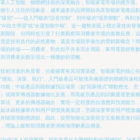
隨著人工智能、物聯網技術的深度融合，智能家電市場持續升溫
一個引人注目的現象是，越來越多的品牌開始為其智能家電產品
“級別”——從入門級的“語音控制”，到中級的“場景聯動”，再到
“AI自主學習”或“全屋智能中樞”。這一趨勢表面上標志著技術發
的新階段，但同時也引發了行業觀察與消費者市場的復雜反應：
究竟是技術迭代的必然產物，還是市場競爭催生的營銷新概念？
市場的終端——消費者，對此似乎并未完全買賬，家用電器銷售
據與消費者反饋呈現出一種微妙的背離。
從技術演進的角度看，分級確實有其現實基礎。智能家電的核心
于“感知、決策、執行”。入門級產品可能僅具備基礎的聯網與遠程
制功能；中級產品則能根據預設場景（如“回家模式”聯動燈光、空
調）或簡單傳感器數據做出反應；而高級別產品則試圖通過更復
的算法、更多的傳感器融合，實現一定程度的自適應與預測能力
例如冰箱根據庫存和用戶習慣推薦菜譜，空調深度學習用戶體溫
好并隨環境動態調節。因此，按照智能化深度與交互復雜度進行
分，理論上能幫助消費者更清晰地理解產品價值。
“分級”進入市場實踐，卻常常異化為營銷驅動的“新噱頭”。許多