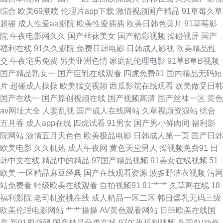
综合
欧美69潮喷
伦理片app下载
激情视频国产精品
91草莓久草
福利手机在线 国产精品96久久 黑丝美女被爆操 久久国产精品国语对白 国内
超碰
成人性爱aa影院
欧美性爱插插
欧美日韩色黄片
91草莓影
院
午夜电影网久久
国产丝袜美女
国产精彩视频
操碰视屏
国产
情侣视频在线91 岛国三级视频 91老司机综合热 91黑丝激情福利视频 国产精
福利在线
91久久影院
免费日韩电影
日韩成人影视
欧美精品性
交
午夜宅男免费
另类亚洲色情
家庭乱伦理电影
91草B草B视频
品 色悠悠伊人网 91在线观看高清 密臀中文字幕 中文字幕23页手机 爱福利
国产精品熟女一
国产巨乳在线观看
四虎免费91
国内精品无码短
片
超碰成人操操
欧美猛交视频
西瓜影院在线观看
欧美做受日韩
91微拍 日韩成人无码专区 91热爆ts人妖系列 国内AV福利在线 先锋影音美女
国产在线一
国产原创视频在线
国产视频高清
国产丝袜一区
黄色
av网址大全
人妻乱视
国产成人在线网站
久草视频资源站
综合
导航资源网站av 色五月色色天堂网 91色人妻 韩国成人网址导航 91高跟白丝
五月香
成人app在线
四虎试看
91男女
国产男小鲜肉同
福利影
院网站
激情五月天色色
欧美极品电影
日韩成人第一页
国产日韩
入口 国产精品久久色 手机偷拍色图 91色色看 海角资源总站 影音先锋成人色
欧美电影
久久机热
成人午夜网
黄色天堂男人
操视频免费91
日
韩中文在线
精品中的精品
97国产精品视频
91美女在线视频
51
AV 第一福利区导航 少妇黑森林 91视频线上网站 人妖扩肛性爱 91狼友社 国
欧美
一区精品麻豆经典
国产在线观看资源
波多野洁衣视频
污网
站免费看
特级欧美在线观看
自拍视频91
91艹艹
久草网在线
18
产久久一区 五月婷婷官网 91在线色色 日韩福利成人在线 91视频韩国限制级
福利影院
老司机蜜桃在线
成人精品一区二区
韩日爆乳无码三级
欧美伦理电影网站
艹艹操操
AV黄色观看网站
日韩欧美在线国
中文 久艹综合精品 亚洲不卡网 丰满熟女一区二区三 大香蕉国产 深夜释放入
产
新91视频网
国产精品分类在线
97午夜福利视频
岛国AV动作