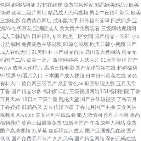
色网址网站网址
97超在线视
免费视频网站
精品欧美精品v
欧美
操碰
欧美二级片网址
精品成人无码视频
男女午夜福利影院
欧美
三级电影
免费黄色网址
成年版快手
日韩福利无码
四虎四房
亚
洲AV在线豆花
亚洲区成人
美女黄片免费观看
三级网站视频网
成人日韩精品
日韩福利专区
欧美二区女同
国产精品一区91
小x
导航福利
免费黄色在线视频
91原创视频
欧美日韩小视频
国产
成人在线无码
91黑料不
国产极品自拍
岛国最大色网站
精品无
码国产二品
欧美一及片
激情网婷婷
人妖大片
91天堂影视
国产
www
成年人伦理片
高清日韩电影
国产尤物视频在线
超碰福利
97视屏
91看片入口
日本国产成人视频
日本日韩欧美在线
黄色
资料入口
黄色网三级毛片
最新黄色av
麻豆影院免费
五月天堂
丁香
国产精品水多
福利所导航
三级视频网站J
51福利影院
丁香
五月天av
18日本三级全黄
乱伦天堂
国产在线短视频
丁香五月
丁香婷婷
91精品又
爱豆传媒下载
丁香九月国产主播
美女网站
视频黄
A片com
美女福利在线观看
狼人激情网
伦理片香港
极品
福利导航
黄色三级最新免费
91嫩草国产
午夜成年人网站
免费
国产高清视频
91草莓
丝瓜视频污成人
国产亚洲视品在线
国产
玖玖
国产免费毛不卡片
久久无码
国产精品网络
孕妇无码在线