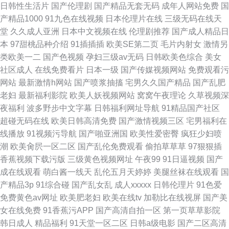
日韩性生活片
国产伦理剧
国产精品无套无码
成年人网站免费
国
产精品1000
91九色在线视频
日本伦理片在线
三级无码在线天
堂
久久成人亚洲
日本中文视频在线
伦理剧推荐
国产成人精品日
本
97甜桃品种介绍
91插插插
欧美SE第二页
毛片内射女
激情另
类欧美一二
国产色视频
孕妇三级av无码
日韩欧美色综合
美女
社区成人
在线免费看片
日本一级
国产传媒视频网站
免费观看污
网站
最新激情h网站
国产喷浆抽搐
宅男久久国产精品
国产乱肥
老妇
最新福利影院
欧美人妖视频网站
窝窝午夜理论
久草视频深
夜福利
波多野步中文字幕
日韩福利网址导航
91精品国产社区
超碰无码在线
欧美日韩高清免费
国产激情视频三区
宅男福利在
线播放
91视频污导航
国产啪亚洲国
欧美性爱密臀
疯狂少妇喷
潮
欧美肏屄一区二区
国产乱伦免费观看
偷拍草草草
97狠狠插
香蕉视频下载污版
三级黄色视频网址
午夜99
91日逼视频
国产
成在线观看
萌白酱一线天
乱伦五月天婷婷
美腿丝袜在线观看
国
产精品3p
91综合碰
国产乱女乱
成人xxxxx
日韩伦理片
91色爱
免费黄色av网址
欧美肥老妇
欧美在线tv
加勒比在线视屏
国产美
女在线免费
91香蕉污APP
国产高清自拍一区
第一页草草影院
韩日成人
精品福利
91天堂一区二区
日韩a级电影
国产二区高清