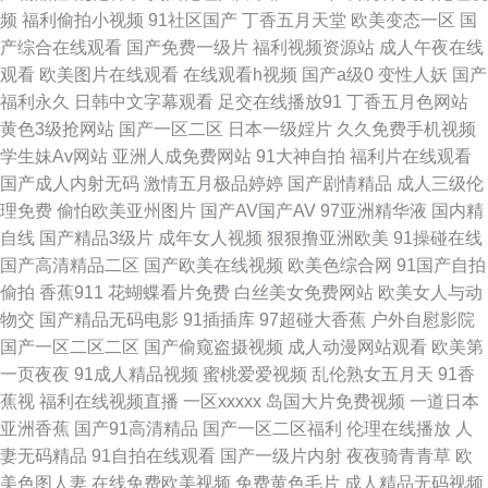
频
福利偷拍小视频
91社区国产
丁香五月天堂
欧美变态一区
国
共享总站人人 91网页免费入囗 巨乳后入 91麻豆久久 国产三级一区二区 亚洲
产综合在线观看
国产免费一级片
福利视频资源站
成人午夜在线
观看
欧美图片在线观看
在线观看h视频
国产a级0
变性人妖
国产
精品无码一区二 操人妖屁眼 人妻社区 91国产香蕉电影 国产资源自拍 91美女
福利永久
日韩中文字幕观看
足交在线播放91
丁香五月色网站
黄色3级抢网站
国产一区二区
日本一级婬片
久久免费手机视频
诱惑 青青草大香蕉影视 91蜜桃臀 韩国三极毛片 色婷婷久久综 91内射视频
学生妹Av网站
亚洲人成免费网站
91大神自拍
福利片在线观看
国产成人内射无码
激情五月极品婷婷
国产剧情精品
成人三级伦
国产ts伪娘资源网站 91v国产剧情片 91超碰人人看 91av天堂影院 ts性爱 91
理免费
偷怕欧美亚州图片
国产AV国产AV
97亚洲精华液
国内精
自线
国产精品3级片
成年女人视频
狠狠撸亚洲欧美
91操碰在线
视频回放 91无码色图 97干在线观看 91小视频性生活 97社国产视频在线
国产高清精品二区
国产欧美在线视频
欧美色综合网
91国产自拍
偷拍
香蕉911
花蝴蝶看片免费
白丝美女免费网站
欧美女人与动
www91豆花com 九一茄子免费 国产精品1区2区 五月天综合影院 91资源免
物交
国产精品无码电影
91插插库
97超碰大香蕉
户外自慰影院
国产一区二区二区
国产偷窥盗摄视频
成人动漫网站观看
欧美第
费共享总站 欧美Sm重味 中文八区2页 超碰9人妻 男女啪啪免费网站91 在线
一页夜夜
91成人精品视频
蜜桃爱爱视频
乱伦熟女五月天
91香
蕉视
福利在线视频直播
一区xxxxx
岛国大片免费视频
一道日本
观看91福利 av网站在线看不卡 国产阿v视频在线观看 人妻在线网站 91网页
亚洲香蕉
国产91高清精品
国产一区二区福利
伦理在线播放
人
妻无码精品
91自拍在线观看
国产一级片内射
夜夜骑青青草
欧
免费版 AV福利院 超碰在线日韩 国产成人精品欧 老熟女自慰 色色天堂 午夜
美色图人妻
在线免费欧美视频
免费黄色毛片
成人精品无码视频