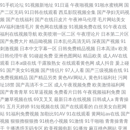
91手机论坛
91视频新地址
91日逼
午夜啪视频
91啪水蜜桃网
国
产二区无码
91日韩在线观看
西瓜影院视频全集
国产孕妇无码视
频
国产在线福利
国产在线日皮片
午夜神马伦理
毛片网站美女
AV福利激情毛片
黄色网在线播放
91视频免费在线
91午夜在线
福利在线视频导航
欧美喷潮一区二区
午夜理论片
日本第二片区
国产免费大片
精品呦视频
日本乱伦高清无码
深夜国产视频
91
刺激视频
日本中文字幕一区
日韩免费精品视频
日本高清v
欧美
日韩伦理午夜
91碰超免费
亚洲色图网站
精品欧美
成人AV在线
观看
日本a级在线
干露脸熟女
在线观看黄色网
成人抖音
爰上碰
91
国产美女91视频
国产情侣片
97人人看
国产三级视频在线
91
免费视频精品
国产精品另类
黄色AV网站人
黄色91福利社
污网
址18禁
国产高清不卡二区
成人午夜视频免费
欧美激情福利网
国产青青青草
91草逼视频
免费看片日韩
午夜视频福利免费
国
产嫩草视频在线
69叉叉叉
最新日本在线视频
日韩成人a
青青操
91
五月天婷婷
91短视频在线
国产在线观看的
白丝美女自慰网
站
91福利免费视频
加勒比91AV
91在线观看
黄网站av在线
国产
视频
狠狠擼狠狠擼
91桃色小视频
91激情
91干啪啪
青青操青青
干
主播诱惑无码专区
欧美视频电影
91播放
麻豆桃色网站
亚洲