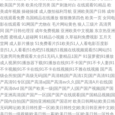
欧美国产另类
欧美伦理另类
国产刺激对白
在线观看91精品
欧
美成年视频
操碰操揉
成人微拍福利导航
亚洲欧美国产日韩
成年
在线观看免费
岛国精品在线播放
狠狠撸第四色
欧美一页
女同电
影在线观看
91网国产尤物在
毛片网站黄色
狼人三级片
高清男
同
国产日韩伦理淫
成年免费视频
亚洲欧美中文视频
东京热亚洲
色图
蜜桃成人超碰网
91精品小视频
久草福利免费视影
五月天
堂网
成人影片播放
51免费看片|51欧美|51人人看电影百度影
音|51人人看看|51色吧|51视频|51视频在线视频观看|51网站|51
无敌男同免费观看大全|51无码人妻精品1国产
91菠萝蜜|91播放
成人视屏|91播放器下载|91播放在线|91不卡国产|91不卡人妻|91
不卡视频|91不卡在线|91不卡在线视频|91不雅在线视频
国产高
级会所按|国产高级无码|国产高清精|国产高清1页|国产高清91|国
产高清91专区|国产高清a|国产高清av久久|国产高清A片在线|国
产高清dvd
国产国产欧美一级|国产国产人|国产国产视频|国产国
产亚洲高清|国产国产一区|国产国产在线观看|国产国精品视频|国
产国内自拍|国产国拍亚洲精|国产国语对
欧美日韩网站|欧美日韩
无码网址|欧美日韩性爱一区|欧美日韩性交|欧美日韩亚洲中文|欧
美日韩一级视频|欧美日韩一幕|欧美日韩一区|欧美日韩一区性色