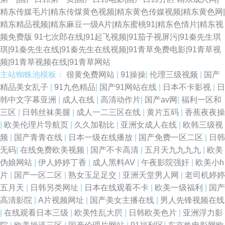
精东传媒毛片|精东传煤黄色视频|精东黄色传媒视频|精东黄色网|
精东精品视频|精东麻豆一级A片|精东蜜桃91|精东色情片|精东视
频免费版
91七次郎在线|91起飞视频|91茄子视屏污|91秦先生琪
琪|91秦先生在线|91秦先生在线视频|91青草免费电影|91青草视
频|91青草视频在线|91青草网站
主站蜘蛛池模板：
很黄免费网站
|
91操操
|
伦理三级视频
|
国产
精品美女乱子
|
91九色精品
|
国产91网站在线
|
日本不卡影视
|
日
韩中文字幕亚洲
|
成人在线
|
高清动作片
|
国产av网
|
福利一区和
三区
|
日韩丝袜美腿
|
成人一二三区在线
|
黄片五码
|
香蕉夜夜操
|
欧美伦理片导航页
|
久久加勒比
|
亚洲女成人在线
|
欧韩三级视
频
|
国产青青在线
|
日本一级在线播放
|
国产免费一区二区
|
日韩
无码
|
在线免费欧美视频
|
国产不卡高清
|
五月天九九九九
|
欧美
伪娘网站
|
伊人婷婷丁香
|
成人黑料AV
|
午夜影院强奸
|
欧美小h
片
|
国产一区二区
|
熟女玉足足交
|
亚洲天堂男人网
|
老司机婷婷
五月天
|
日韩另类网址
|
日本在线观看不卡
|
欧美一级福利
|
国产
高清影院
|
A片视频网址
|
国产美女主播在线
|
男人先锋视频在线
|
在线观看日本三级
|
欧美性乱大屄
|
日韩欧美色片
|
亚洲浮力影