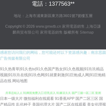
電話：1377563**
地址：上海市浦東新區東方路3601號7號樓五層
Copyright © 2026
www.gmwtb.cn
家用電器銷售
上海亞謙
麟商貿有限公司
家用電器銷售
版權所有
Sitemap
感谢您访问我们的网站，您可能还对以下资源感兴趣：南京思圆
广告传媒有限公司
91久热青草|91久色tv|91久色国产熟女|91久色视频|91玖玖精品
视频|91玖玖在线|91玖色网|91就要刺激|91巨炮成人网|91巨炮精
品在线
网站地图
日本一级大片
微拍福利在线观看
91香蕉APP
国产二区三区
国
国产精品成人一 91线看 免费口爆射精电影 人妖欧美第一射 肏屄社区 97资源
产精品性
乱伦种子
美国伦理大片
国产二区在线观看
美女伦理视