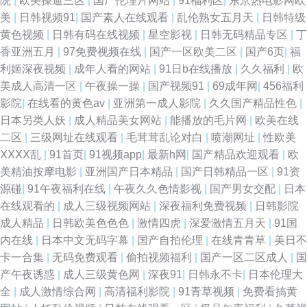
院
|
欧美操逼三区
|
国产伦理片网站
|
91福利区
|
东京热电影网欧
美
|
日韩视频91
|
国产素人在线观看
|
乱伦熟女五月天
|
日韩特级
黄色视频
|
日韩有码在线视频
|
星空影视
|
日韩无码精品专区
|
丁
香亚洲五月
|
97免费视频在线
|
国产一区欧美二区
|
国产6页
|
福
利姬深夜视频
|
成年人看的网站
|
91日b在线播放
|
久久福利
|
欧
美成人高清一区
|
午夜操一操
|
国产视频91
|
69成年网
|
456福利
影院
|
在线看的黄色av
|
亚洲第一成人影院
|
久久国产精品性色
|
日本另类人妖
|
成人精品美女网站
|
能播放的毛片网
|
欧美在线
二区
|
三级网址在线观看
|
毛茸茸乱论对白
|
喷潮网址
|
性欧美
ⅩⅩⅩⅩ乱
|
91首页
|
91视频app
|
最新h网
|
国产精品欢迎观看
|
欧
美精油按摩电影
|
亚洲国产日本精品
|
国产日韩精品一区
|
91资
源碰
|
91午夜福利在线
|
午夜久久色情影视
|
国产男女交配
|
日本
在线观看的
|
成人三级视频网站
|
深夜福利免费视频
|
日韩影院
成人精品
|
日韩欧美色色色
|
激情四虎
|
深爱激情五月天
|
91国
内在线
|
日本中文无码字幕
|
国产自拍伦理
|
在线青青草
|
美日不
卡一合集
|
无码免费观看
|
偷拍视频福利
|
国产一区二区成人
|
国
产午夜诱惑
|
成人三级黄色网
|
深夜91
|
日韩永不卡
|
日本伦理大
全
|
成人激情综合网
|
高清福利影院
|
91青草视频
|
免费看搞黄