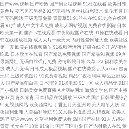
国产www视频
国产粉嫩
国产男女猛视频
91社在线看
欧美日韩
黄色片
变态另态另类2
91李宗精品
黑丝袜自慰喷水
乱伦五月
国
产无码网站
三级无毒免费
青青草51
91丝袜在线
91九色在线观
看
91插
成人中文字幕免费
成年人网站视频
免费在线影院
日本
欧美第一页
国产ts在线观看
午夜影院国产在线
91操在线观看
日
韩在线播放视频
成人大片一级天天
内射性爱网址大全
欧美社区
第一页
欧美在线视频播放
91视频污污污
超碰在线公开
AV蜜桃
吃瓜
日本欧美在线看
国产精选免费视频
国产精品91视频
69热
最新网址
无码白丝强行免费
激情影院日韩
久草123
福利欧美在
线
成人片无码
日韩成人极品视频
国产在线诱惑
乱人xxxxx
超黄
无码
三级黄色图片
91免费看视频
精品午夜福利网
精品亚洲成a
人
国产精品萌白酱
日本理论
91操电影
91一区
成人精品无
91国
产小视频
日韩美女免费直播
A片网站网址
激情文学色
国产主播
第37页
青久青青
日本精品在线播放
三级A片
国产日韩亚洲综合
91短视频网站
欧美骚网站
丁香五月天亚洲
欧美大粗吊人妖
深
夜福利亚洲
人兽福利导航
91叉叉操小骚逼
成人18视频
欧美大
鸡吧
草逼wwww
久草福利免费试看
岛国国产在线
91人人超碰
青青
美女白丝18禁
91肏比
国产三区电影
国产内射后入在线
黄