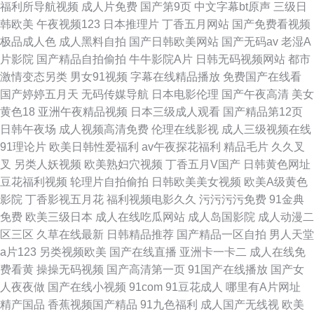
福利所导航视频
成人片免费
国产第9页
中文字幕bt原声
三级日
韩欧美
午夜视频123
日本推理片
丁香五月网站
国产免费看视频
极品成人色
成人黑料自拍
国产日韩欧美网站
国产无码av
老湿A
片影院
国产精品自拍偷拍
牛牛影院A片
日韩无码视频网站
都市
激情变态另类
男女91视频
字幕在线精品播放
免费国产在线看
国产婷婷五月天
无码传媒导航
日本电影伦理
国产午夜高清
美女
黄色18
亚洲午夜精品视频
日本三级成人观看
国产精品第12页
日韩午夜场
成人视频高清免费
伦理在线影视
成人三级视频在线
91理论片
欧美日韩性爱福利
av午夜探花福利
精品毛片
久久叉
叉
另类人妖视频
欧美熟妇穴视频
丁香五月V国产
日韩黄色网址
豆花福利视频
轮理片自拍偷拍
日韩欧美美女视频
欧美A级黄色
影院
丁香影视五月花
福利视频电影久久
污污污污免费
91金典
免费
欧美三级日本
成人在线吃瓜网站
成人岛国影院
成人动漫二
区三区
久草在线最新
日韩精品推荐
国产精品一区自拍
男人天堂
a片123
另类视频欧美
国产在线直播
亚洲卡一卡二
成人在线免
费看黄
操操无码视频
国产高清第一页
91国产在线播放
国产女
人夜夜做
国产在线小视频
91com
91豆花成人
哪里有A片网址
精产国品
香蕉视频国产精品
91九色福利
成人国产无线视
欧美