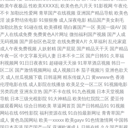
欧美午夜极品
性欧美ⅩⅩⅩⅩ乱
欧美色色六月天
91影视网
午夜伦
看又粗又长又色 91麻豆果冻传媒国 91视频在线观看18 大香蕉87 九热AV 欧
不卡
加勒比性爱网
青草国产在线视频
亚洲国产精品导航
欧美色
淫
波多野结依电影
91狠狠撸
成人深夜电影
精品国产美女剃毛
美欧美曰 91青娱乐蜜桃臀久 日韩综合网址 亚洲第一9福利社区 91九色国产
加勒比熟女
91碰在线
欧美裸模
萌白酱国产一区
美国一级AV
国
产人在线成免费
免费黄色A片网址
微拍福利国产视频
国产人成
av网站在线看不卡 传媒二区传媒 91PRON网站 91视频免费 wwwprontv6 久
无码视频
国产原创区色花堂
在线免费黄A片
久草福利
乱伦家庭
成人午夜免费视频
人妖射精
国产屁屁
国产精品天干天
国产精品
久一期二期 色五月婷婷亚洲天堂 91国产精品在线看 91婷婷西瓜 国产有码 久
午夜一区
中文字幕无码人妻
日本不卡二区
国产日韩91
久草福
利视频网
91日日夜夜91
超碰碰天天操
91草草酒店视频
韩日一
草91 九一在线网址 丁香五月激情一本道 色AV先锋女人 91露脸熟女四川熟女
区二区
国产激情视频网站
成人视频日本
茄子视频污
亚洲色欲天
天
成人丝瓜视频下载
日韩逼网
精东传媒入口
黄wwww色
香港
五月深爱婷婷三区 亚洲精品白浆高清久久 超碰91处 国产特黄色网址 东京热
伦理电影在线
成人影院在线播放
欧美足交一区二区
91视频电影
另类四虎
亚洲东京热
国产不卡在线
91九色视频
日本天堂视频
福利电影在线 91成人免费视频 色色日女人 91视频在线观看完整版 91av赵恩
导航
日本三级光棍影院
91大神精品
欧美怡红院院二区
爱豆传
媒观看网站
综合日韩欧美
草逼网首页
国产日韩精品91
91视频
静 色四房夜天 男人天堂午夜av 91c在线观看 www激情五月婷婷 青青草TV
网站在线
69性影院
福利资源在线
91自拍最新网址
青青草国产
成人
黄色岛国网站
欧美一xxxxx
欧美gayv
91色情激情网
中国韩
91传媒 国产成人日韩 日日干夜夜撸 91午夜电影观看 欧美淫乱一区二区 国产
国日本高清
国产国产一区
亚洲欧洲成人
日韩在线
久久国产影视