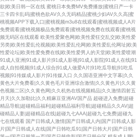
欲|欧美日韩一区在线
蜜桃日本免费MV免费播放|蜜桃日产一卡
三卡四卡乱码|蜜桃色欲AV久久无码精品|蜜桃少妇AV久久高|蜜
桃视频APP下载入口|蜜桃视频m3u8在线观看|蜜桃视频成人A片
免费观看|蜜桃视频极品免费观看|蜜桃视频免费在线观看|蜜桃视
频无码区在线观看
欧美性爱聚色网|欧美性爱狂交乱交|欧美性爱
另类|欧美性爱乱伦视频|欧美性爱乱伦网|欧美性爱乱伦网址|欧美
性爱论坛|欧美性爱免费在线|欧美性爱男人的天堂|欧美性爱喷潮
91成人亚洲|91成人影片|91成人影视|91成人影院|91成人在线|91
成人自拍视频|91成人综合|91成人做爱A片|91吃瓜导航|91吃瓜
视频|91传媒成人影片|91传媒入口
久久国语亚洲中文字幕|久久
黄色大片免费看|久久黄色毛片亚洲综合激情|久久黄色片|久久黄
色视频二区|久久黄色网|久久机热在线视频精品|久久激情四射五
月天|久久加勒比|久久精麻豆亚洲AV国产品
超碰进入免费|超碰
精品导航|超碰精品福利|超碰精品福利导航|超碰精品久久AV|超
碰精品人妻|超碰精品在线|超碰九七AAA|超碰九七免费|超碰九
七在线观看
国产日韩成人激情|国产日韩成人内|国产日韩成人影
片|国产日韩成人在线|国产日韩吃瓜91|国产日韩大片|国产日韩
第一|国产日韩第一页|国产日韩电影|国产日韩分区
精东成人网|