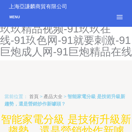
91久热青草-91久色tv-91久
上海亞謙麟商貿有限公司
色国产熟女-91久色视频-91
MENU
玖玖精品视频-91玖玖在
线-91玖色网-91就要刺激-91
巨炮成人网-91巨炮精品在线
當前位置：
首頁
>
產品大全
>
智能家電分級 是技術升級新
趨勢，還是營銷炒作新噱頭？
智能家電分級 是技術升級新
趨勢，還是營銷炒作新噱