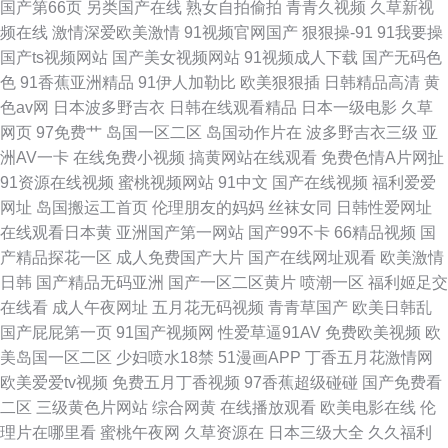
国产第66页
另类国产在线
熟女自拍偷拍
青青久视频
久草新视
频在线
激情深爱欧美激情
91视频官网国产
狠狠操-91
91我要操
国产ts视频网站
国产美女视频网站
91视频成人下载
国产无码色
色
91香蕉亚洲精品
91伊人加勒比
欧美狠狠插
日韩精品高清
黄
色av网
日本波多野吉衣
日韩在线观看精品
日本一级电影
久草
网页
97免费艹
岛国一区二区
岛国动作片在
波多野吉衣三级
亚
洲AV一卡
在线免费小视频
搞黄网站在线观看
免费色情A片网扯
91资源在线视频
蜜桃视频网站
91中文
国产在线视频
福利爱爱
网址
岛国搬运工首页
伦理朋友的妈妈
丝袜女同
日韩性爱网址
在线观看日本黄
亚洲国产第一网站
国产99不卡
66精品视频
国
产精品探花一区
成人免费国产大片
国产在线网址观看
欧美激情
日韩
国产精品无码亚洲
国产一区二区黄片
喷潮一区
福利姬足交
在线看
成人午夜网址
五月花无码视频
青青草国产
欧美日韩乱
国产屁屁第一页
91国产视频网
性爱草逼91AV
免费欧美视频
欧
美岛国一区二区
少妇喷水18禁
51漫画APP
丁香五月花激情网
欧美爱爱tv视频
免费五月丁香视频
97香蕉超级碰碰
国产免费看
二区
三级黄色片网站
综合网黄
在线播放观看
欧美电影在线
伦
理片在哪里看
蜜桃午夜网
久草资源在
日本三级大全
久久福利