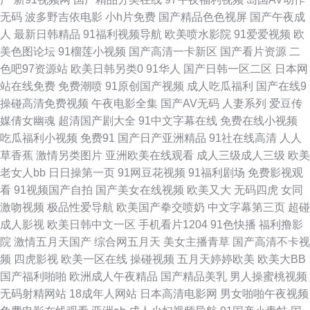
无码
波多野吉依电影
小h片免费
国产精品色色视屏
国产午夜成
口 91看操片 精品一期二期在线 91av91se刺激 国产在线精品 影音先锋最新
人
最新日韩精品
91福利视频导航
欧美喷水影院
91爱爱视频
欧
美色图论坛
91榴莲小视频
国产高清一卡新区
国产看片资源
二
av在线 高清精品三级网址 色界福利导航 91少妇啪啪婷婷超碰 久久精品人妻
色吧97资源站
欧美日韩另类0
91华人
国产日韩一区二区
日本网
站在线免费
免费潮喷
91原创国产视频
成人吃瓜福利
国产在线9
91老司机福利导航 激情91在线 影音先锋亚洲电影18 俺去射官网 人人摸人人
操碰高清免费视频
午夜电影全集
国产AV无码
人妻系列
爱豆传
媒倩女幽魂
超清国产剧大全
91中文字幕在线
免费在线小视频
爽av 91极品在线视频观看 国产亚洲精品中文人 先锋影音资源玖玖AV 成人国
吃瓜福利小视频
免费91
国产日产亚洲精品
91社在线高清
人人
草香蕉
激情另类图片
亚洲欧美在线观看
成人三级成人三级
欧美
产精品 视频福利999 97色涩 91福利在 国产三四区 日日色天堂 国色天香八区
老女人bb
日日操第一页
91网豆花视频
91福利剧场
免费影视观
看
91视频国产自拍
国产美女在线视频
欧美又大
无码四虎
女同
2区 99黄色免费视频 91丝袜影片免费 日韩精品综合网 91网站在线观看密桃
激吻视频
极品性爱导航
欧美国产拳交喷奶
中文字幕第三页
超碰
成人影视
欧美日韩中文一区
手机看片1204
91色快播
福利撸影
欧美一级一级一级一级 91性福短视频 蜜桃视频网站 91黄色传媒视频 精品八
院
激情五月天国产
综合网五月天
美女主播青草
国产高清不卡视
频
四虎影视
欧美一区在线
操碰视频
五月天婷婷欧美
欧美大BB
区 91号豆花视频咋观看 日韩三级专区 午夜黄色影院 日韩无码中文福利 91视
国产福利啪啪
欧洲成人午夜精品
国产精品美乳
男人操蜜桃视频
无码射精网站
18成年人网站
日本高清电影网
男女啪啪午夜视频
频免费 久久伊人青青 91n小视频 国产不卡在线一区 微拍福利92 97九色成人