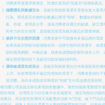
消費者寧愿選擇更穩定、性價比更高的“低級別”或傳統產品
擔憂隱私與數據安全
：高級別智能家電通常需要收集大量用
行為、環境甚至生物特征數據以實現“智能”。數據如何被收
集、存儲、使用及分享，成為消費者深層次的顧慮。缺乏透
和有力的安全保障，是阻礙其接受高級別產品的重要障礙。
被碎片化生態所困擾
：消費者家中可能擁有多個品牌的電器
如果高級別智能功能僅能在同一品牌生態內完美運作，或需
額外購買網關、中樞設備，就會造成體驗割裂和成本上升。
種生態壁壘削弱了高級別功能宣稱的便利性。
價格敏感度依然高企
：高級別智能家電往往伴隨著顯著的價
上浮。在經濟環境不確定性增加的背景下，消費者更傾向于
慎消費，為尚未成熟或非剛需的“智能”支付高溢價意愿有限
這種消費心理直接反映在家電銷售數據中。雖然智能家電整體市
份額在增長，但增長主力往往集中在具備實用、穩定智能化功能
端產品，而非那些宣傳得天花亂墜的頂級“AI”型號。線下門店的
饋也顯示，銷售人員往往需要花大量時間解釋智能功能，但最終